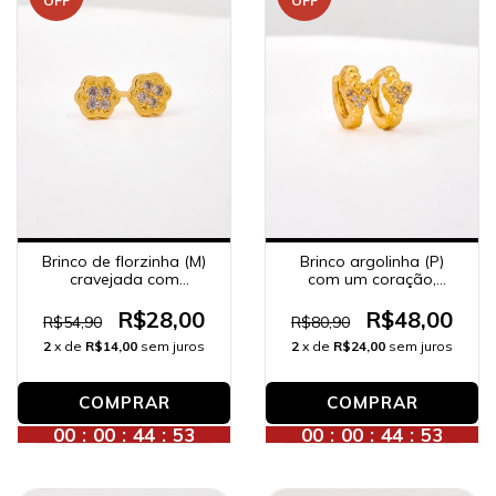
OFF
OFF
Brinco argolinha (P)
Brinco de florzinha (M)
com um coração,
cravejada com
banhado a ouro 18K.
zircônias, banhado a
ouro 18K.
R$48,00
R$28,00
R$80,90
R$54,90
2
x de
R$24,00
sem juros
2
x de
R$14,00
sem juros
00
:
00
:
44
:
51
00
:
00
:
44
:
51