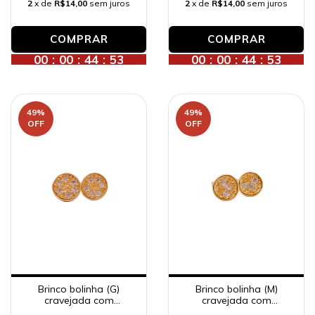
2
x de
R$14,00
sem juros
2
x de
R$14,00
sem juros
00
:
00
:
44
:
51
00
:
00
:
44
:
51
49
%
49
%
OFF
OFF
Brinco bolinha (G)
Brinco bolinha (M)
cravejada com
cravejada com
zircônias, banhado a
zircônias, banhado a