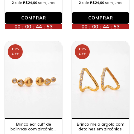
2
x de
R$24,00
sem juros
2
x de
R$24,00
sem juros
00
:
00
:
44
:
51
00
:
00
:
44
:
51
13
%
13
%
OFF
OFF
Brinco ear cuff de
Brinco meia argola com
bolinhas com zircônias,
detalhes em zircônias,
banhado a ouro 18K.
banhado a ouro 18K.