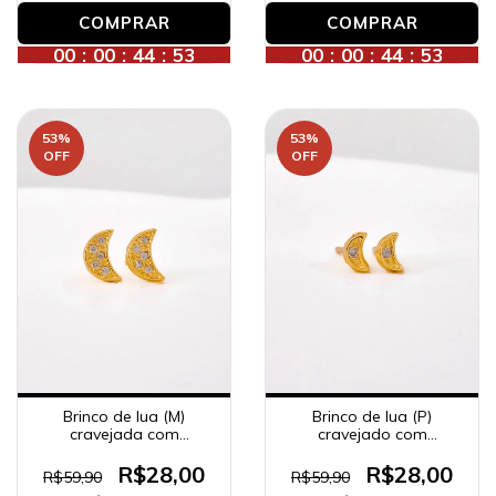
00
:
00
:
44
:
51
00
:
00
:
44
:
51
53
%
53
%
OFF
OFF
Brinco de lua (M)
Brinco de lua (P)
cravejada com
cravejado com
zircônias, banhado a
zircônias, banhado a
ouro 18K.
ouro 18K.
R$28,00
R$28,00
R$59,90
R$59,90