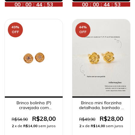
00
:
00
:
44
:
51
00
:
00
:
44
:
51
49
%
44
%
OFF
OFF
Brinco bolinha (P)
Brinco mini florzinha
cravejada com
detalhada, banhado a
zircônias, banhado a
ouro 18K.
ouro 18K.
R$28,00
R$28,00
R$54,90
R$49,90
2
x de
R$14,00
sem juros
2
x de
R$14,00
sem juros