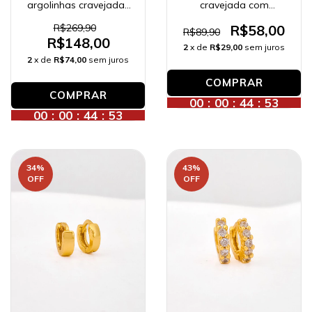
argolinhas cravejadas
cravejada com
com zircônias, banhado
zircônias, banhado a
a ouro 18K.
ouro 18K.
R$269,90
R$58,00
R$89,90
R$148,00
2
x de
R$29,00
sem juros
2
x de
R$74,00
sem juros
00
:
00
:
44
:
51
00
:
00
:
44
:
51
34
%
43
%
OFF
OFF