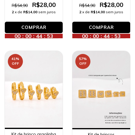
ouro 18K.
ouro 18K.
R$28,00
R$28,00
R$54,90
R$54,90
2
x de
R$14,00
sem juros
2
x de
R$14,00
sem juros
00
:
00
:
44
:
51
00
:
00
:
44
:
51
41
%
57
%
OFF
OFF
Kit de brinco argolinha
Kit de brincos