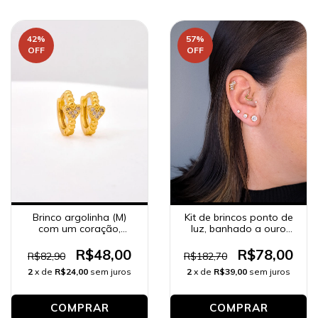
42
%
57
%
OFF
OFF
Brinco argolinha (M)
Kit de brincos ponto de
com um coração,
luz, banhado a ouro
banhado a ouro 18K.
18K.
R$48,00
R$78,00
R$82,90
R$182,70
2
x de
R$24,00
sem juros
2
x de
R$39,00
sem juros