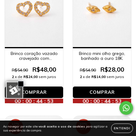
Brinco mini olho grego,
Brinco coração vazado
banhado a ouro 18K.
cravejado com
zircônias, banhado a
ouro 18K.
R$28,00
R$48,00
R$54,90
R$54,90
2
x de
R$14,00
sem juros
2
x de
R$24,00
sem juros
00
:
00
:
44
:
51
00
:
00
:
44
:
51
13
%
49
%
Ao navegar por este site
você aceita o uso de cookies
para agilizar a
ENTENDI
OFF
OFF
sua experiência de compra.