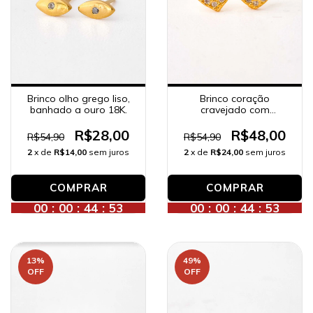
Brinco coração
Brinco olho grego liso,
cravejado com
banhado a ouro 18K.
zircônias, banhado a
ouro 18K.
R$48,00
R$28,00
R$54,90
R$54,90
2
x de
R$24,00
sem juros
2
x de
R$14,00
sem juros
00
:
00
:
44
:
51
00
:
00
:
44
:
51
13
%
49
%
OFF
OFF