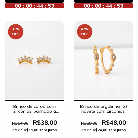
00
:
00
:
44
:
51
00
:
00
:
44
:
51
31
%
47
%
OFF
OFF
Brinco de coroa com
Brinco de argolinha (G)
zircônias, banhado a
navete com zircônias,
ouro 18K.
banhado a ouro 18K.
R$38,00
R$48,00
R$54,90
R$89,90
2
x de
R$19,00
sem juros
2
x de
R$24,00
sem juros