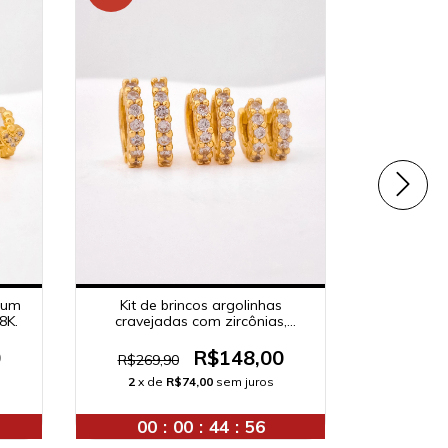
Kit de brincos argolinhas
 um
Brinco 
cravejadas com zircônias,
8K.
banh
banhado a ouro 18K.
R$148,00
0
R$269,90
R$72
2
x de
R$74,00
sem juros
2
x d
00
:
00
:
44
:
55
00