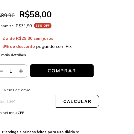
R$58,00
$89,90
R$31,90
onomize:
35
% OFF
2
x de
R$29,00
sem juros
3% de desconto
pagando com Pix
 mais detalhes
ALTERAR CEP
regas para o CEP:
Meios de envio
CALCULAR
o sei meu CEP
Piercings e brincos feitos para uso diário ✨