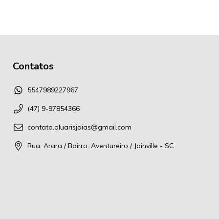
Contatos
5547989227967
(47) 9-97854366
contato.aluarisjoias@gmail.com
Rua: Arara / Bairro: Aventureiro / Joinville - SC