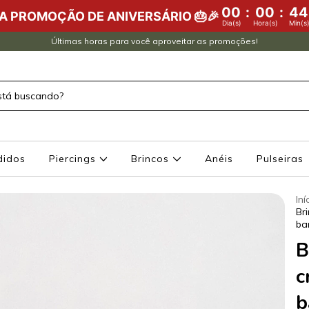
00
:
00
:
44
DA PROMOÇÃO DE ANIVERSÁRIO 🎂🎉
Dia(s)
Hora(s)
Min(s
Últimas horas para você aproveitar as promoções!
didos
Piercings
Brincos
Anéis
Pulseiras
Iní
Br
ba
B
c
b