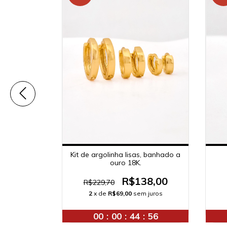
nha (P)
Kit de argolinha lisas, banhado a
cônias,
ouro 18K.
 18K.
8,00
R$138,00
R$229,70
 juros
2
x de
R$69,00
sem juros
:
55
00
:
00
:
44
:
55