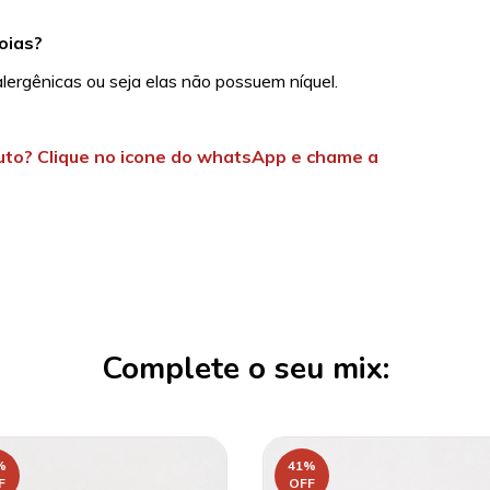
oias?
alergênicas ou seja elas não possuem níquel.
uto? Clique no icone do whatsApp e chame a
Complete o seu mix:
%
41
%
F
OFF