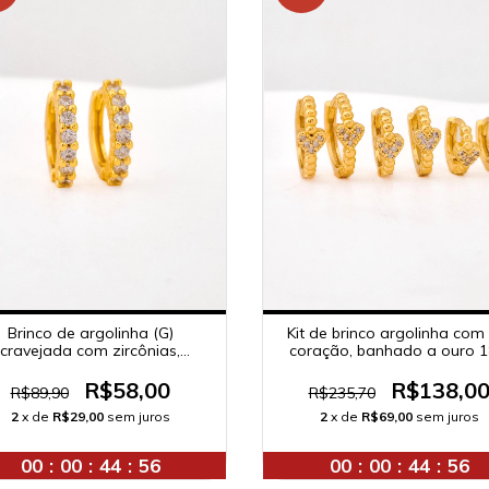
Brinco de argolinha (G)
Kit de brinco argolinha com
cravejada com zircônias,
coração, banhado a ouro 1
banhado a ouro 18K.
R$58,00
R$138,0
R$89,90
R$235,70
2
x de
R$29,00
sem juros
2
x de
R$69,00
sem juros
00
:
00
:
44
:
55
00
:
00
:
44
:
55