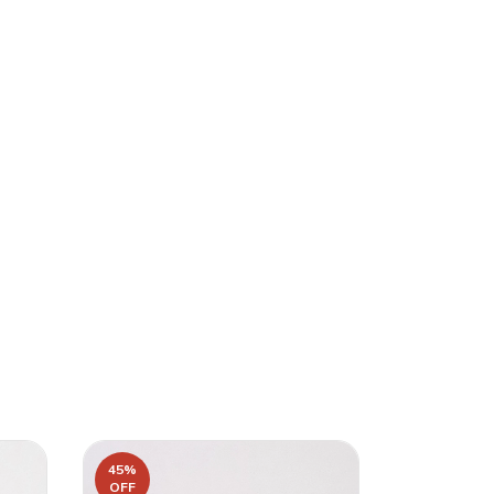
45
%
34
%
OFF
OFF