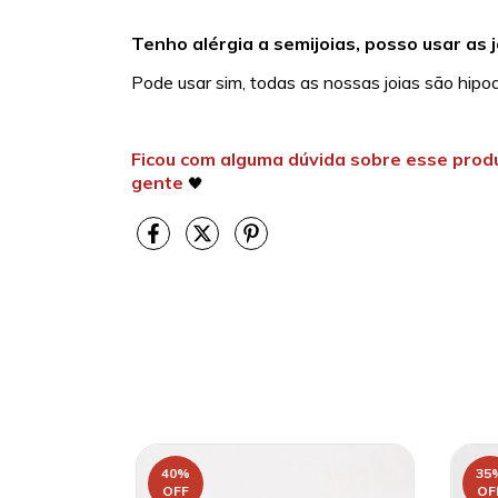
Tenho alérgia a semijoias, posso usar as j
Pode usar sim, todas as nossas joias são hipo
Ficou com alguma dúvida sobre esse prod
gente
🖤
40
%
35
OFF
OF