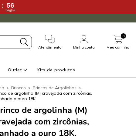
:
55
)
Seg(s)
0
Atendimento
Minha conta
Meu carrinho
Outlet
Kits de produtos
cio
>
Brincos
>
Brincos de Argolinhas
>
inco de argolinha (M) cravejada com zircônias,
nhado a ouro 18K.
rinco de argolinha (M)
ravejada com zircônias,
anhado a ouro 18K.