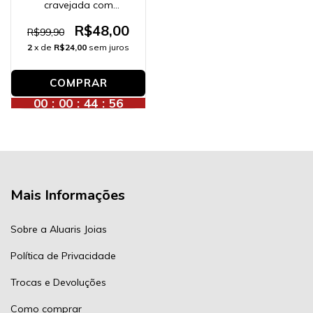
cravejada com
zircônias HÉLIX (click),
banhado a ouro 18K.
R$48,00
R$99,90
2
x de
R$24,00
sem juros
COMPRAR
00
:
00
:
44
:
56
Mais Informações
Sobre a Aluaris Joias
Política de Privacidade
Trocas e Devoluções
Como comprar