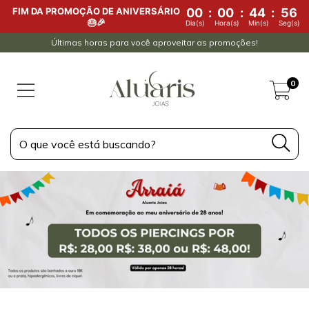
FIM DA PROMOÇÃO DE ANIVERSÁRIO
00
:
00
:
44
:
56
🎂🎉
Dia(s)
Hora(s)
Min(s)
Seg(s)
Últimas horas para você aproveitar as promoções!
0