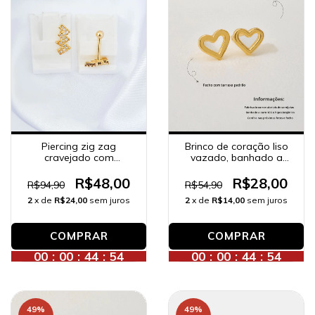
Piercing zig zag
Brinco de coração liso
cravejado com
vazado, banhado a
zircônias, banhado a
ouro 18K.
ouro 18K.
R$48,00
R$28,00
R$94,90
R$54,90
2
x de
R$24,00
sem juros
2
x de
R$14,00
sem juros
COMPRAR
00
:
00
:
44
:
52
00
:
00
:
44
:
52
49
%
49
%