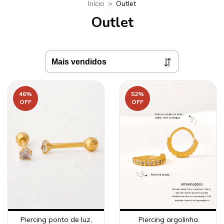
Início
>
Outlet
Outlet
46
%
52
%
OFF
OFF
Piercing ponto de luz,
Piercing argolinha