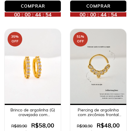
00
:
00
:
44
:
52
00
:
00
:
44
:
52
35
%
51
%
OFF
OFF
Brinco de argolinha (G)
Piercing de argolinha
cravejada com
com zircônias frontal
zircônias, banhado a
(septo e daith),
ouro 18K.
banhado a ouro 18K.
R$58,00
R$48,00
R$89,90
R$98,90