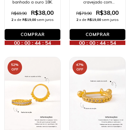
banhado a ouro 18K.
cravejado com
zircônias (hélix ou
nariz), banhado a ouro
R$38,00
R$38,00
R$69,90
R$79,90
18K.
2
x de
R$19,00
sem juros
2
x de
R$19,00
sem juros
00
:
00
:
44
:
52
00
:
00
:
44
:
52
52
%
47
%
OFF
OFF