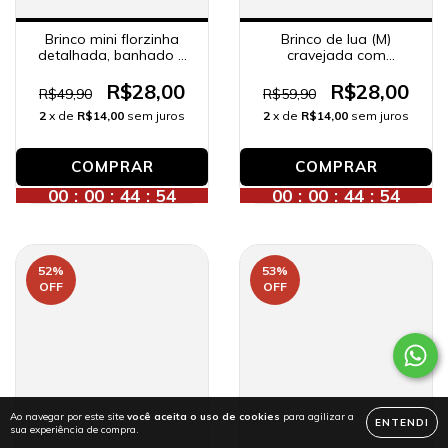
Brinco de lua (M)
Brinco mini florzinha
cravejada com
detalhada, banhado a
zircônias, banhado a
ouro 18K.
ouro 18K.
R$28,00
R$28,00
R$59,90
R$49,90
2
x de
R$14,00
sem juros
2
x de
R$14,00
sem juros
00
:
00
:
44
:
52
00
:
00
:
44
:
52
52
%
53
%
OFF
OFF
Ao navegar por este site
você aceita o uso de cookies
para agilizar a
ENTENDI
sua experiência de compra.