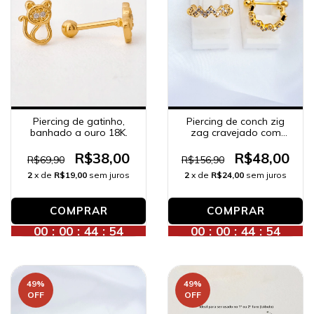
Piercing de gatinho,
Piercing de conch zig
banhado a ouro 18K.
zag cravejado com
zircônias, banhado a
ouro 18K.
R$38,00
R$48,00
R$69,90
R$156,90
2
x de
R$19,00
sem juros
2
x de
R$24,00
sem juros
COMPRAR
00
:
00
:
44
:
52
00
:
00
:
44
:
52
49
%
49
%
OFF
OFF