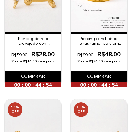
Piercing de raio
Piercing conch duas
cravejado com
fileiras (uma lisa e uma
zircônias, banhado a
zircônia), banhado a
ouro 18K.
ouro 18K.
R$28,00
R$48,00
R$59,90
R$89,90
2
x de
R$14,00
sem juros
2
x de
R$24,00
sem juros
00
:
00
:
44
:
52
00
:
00
:
44
:
52
53
%
60
%
OFF
OFF