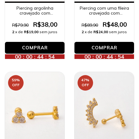
Piercing argolinha
Piercing com uma fileira
cravejado com
cravejada com
zircônias (HÉLIX),
zircônias (conch),
banhado a ouro 18K.
banhado a ouro 18K.
R$38,00
R$48,00
R$79,90
R$89,90
2
x de
R$19,00
sem juros
2
x de
R$24,00
sem juros
COMPRAR
00
:
00
:
44
:
52
00
:
00
:
44
:
52
59
%
47
%
OFF
OFF