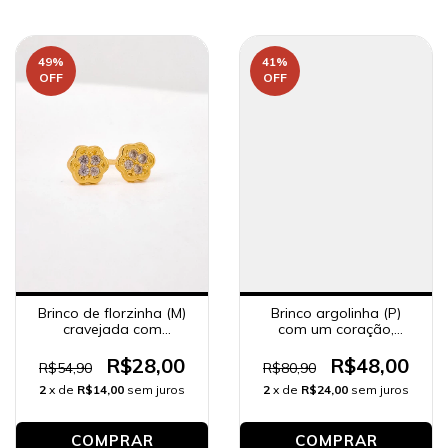
49
%
41
%
OFF
OFF
Brinco argolinha (P)
Brinco de florzinha (M)
com um coração,
cravejada com
banhado a ouro 18K.
zircônias, banhado a
ouro 18K.
R$48,00
R$28,00
R$80,90
R$54,90
2
x de
R$24,00
sem juros
2
x de
R$14,00
sem juros