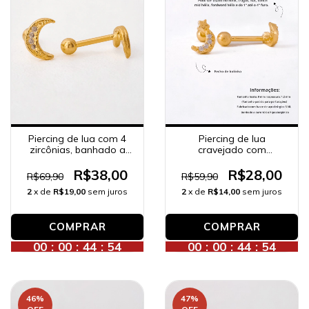
Piercing de lua com 4
Piercing de lua
zircônias, banhado a
cravejado com
ouro 18K.
zircônias, banhado a
ouro 18K.
R$38,00
R$28,00
R$69,90
R$59,90
2
x de
R$19,00
sem juros
2
x de
R$14,00
sem juros
00
:
00
:
44
:
52
00
:
00
:
44
:
52
46
%
47
%