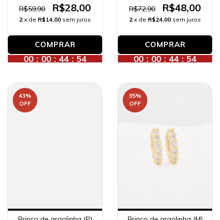
R$48,00
R$28,00
R$72,90
R$59,90
2
x de
R$24,00
sem juros
2
x de
R$14,00
sem juros
00
:
00
:
44
:
52
00
:
00
:
44
:
52
43
%
35
%
OFF
OFF
Brinco de argolinha (P)
Brinco de argolinha (M)