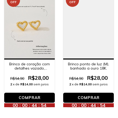
OFF
OFF
Brinco ponto de luz (M),
Brinco de coração com
banhado a ouro 18K.
detalhes vazado,
banhado a ouro 18K.
R$28,00
R$28,00
R$54,90
R$54,90
2
x de
R$14,00
sem juros
2
x de
R$14,00
sem juros
00
:
00
:
44
:
52
00
:
00
:
44
:
52