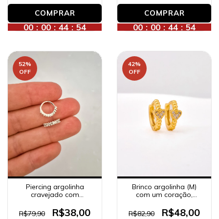
00
:
00
:
44
:
52
00
:
00
:
44
:
52
52
%
42
%
OFF
OFF
Piercing argolinha
Brinco argolinha (M)
cravejado com
com um coração,
zircônias (HÉLIX),
banhado a ouro 18K.
banhado a prata.
R$38,00
R$48,00
R$79,90
R$82,90