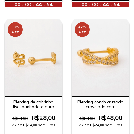
00
:
00
:
44
:
52
00
:
00
:
44
:
52
53
%
47
%
OFF
OFF
Piercing de cobrinha
Piercing conch cruzado
lisa, banhado a ouro
cravejado com
18K.
zircônias, banhado a
ouro 18K.
R$28,00
R$48,00
R$59,90
R$89,90
2
x de
R$14,00
sem juros
2
x de
R$24,00
sem juros