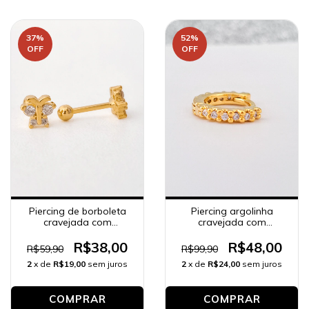
37
%
52
%
OFF
OFF
Piercing de borboleta
Piercing argolinha
cravejada com
cravejada com
zircônias, banhado a
zircônias HÉLIX (click),
ouro 18K.
banhado a ouro 18K.
R$38,00
R$48,00
R$59,90
R$99,90
2
x de
R$19,00
sem juros
2
x de
R$24,00
sem juros
COMPRAR