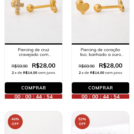
Piercing de cruz
Piercing de coração
cravejado com
liso, banhado a ouro
zircônias, banhado a
18K.
ouro 18K.
R$28,00
R$28,00
R$59,90
R$69,90
2
x de
R$14,00
sem juros
2
x de
R$14,00
sem juros
00
:
00
:
44
:
52
00
:
00
:
44
:
52
46
%
53
%
OFF
OFF