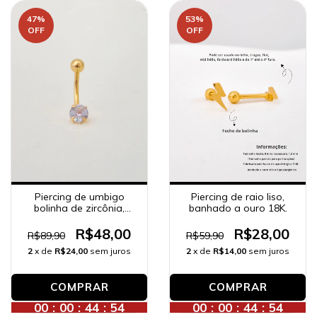
47
%
53
%
OFF
OFF
Piercing de umbigo
Piercing de raio liso,
bolinha de zircônia,
banhado a ouro 18K.
banhado a ouro 18K.
R$48,00
R$28,00
R$89,90
R$59,90
2
x de
R$24,00
sem juros
2
x de
R$14,00
sem juros
00
:
00
:
44
:
52
00
:
00
:
44
:
52