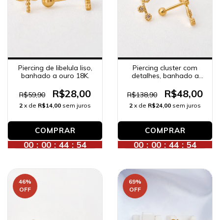
Piercing de libelula liso,
Piercing cluster com
banhado a ouro 18K.
detalhes, banhado a
ouro 18K.
R$28,00
R$48,00
R$59,90
R$138,90
2
x de
R$14,00
sem juros
2
x de
R$24,00
sem juros
00
:
00
:
44
:
52
00
:
00
:
44
:
52
46
%
69
%
OFF
OFF