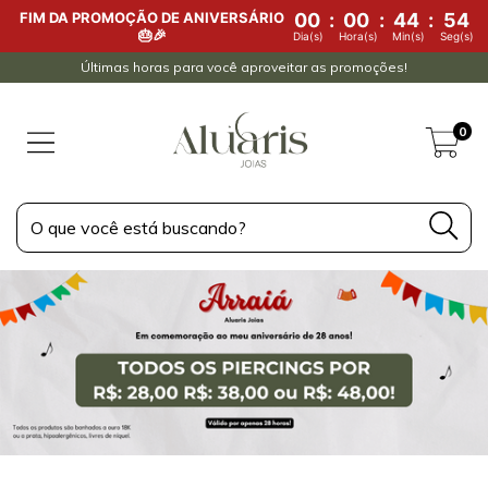
FIM DA PROMOÇÃO DE ANIVERSÁRIO
00
:
00
:
44
:
52
🎂🎉
Dia(s)
Hora(s)
Min(s)
Seg(s)
Últimas horas para você aproveitar as promoções!
0