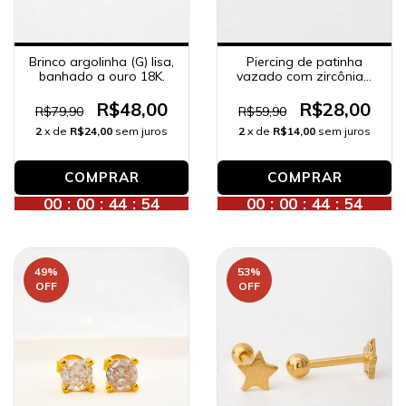
Brinco argolinha (G) lisa,
Piercing de patinha
banhado a ouro 18K.
vazado com zircônias,
banhado a ouro 18K.
R$48,00
R$28,00
R$79,90
R$59,90
2
x de
R$24,00
sem juros
2
x de
R$14,00
sem juros
00
:
00
:
44
:
52
00
:
00
:
44
:
52
49
%
53
%
OFF
OFF