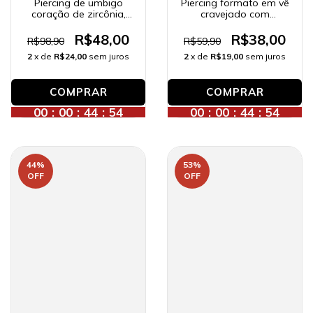
Piercing de umbigo
Piercing formato em vê
coração de zircônia,
cravejado com
banhado a ouro 18K.
zircônias, banhado a
ouro 18K.
R$48,00
R$38,00
R$98,90
R$59,90
2
x de
R$24,00
sem juros
2
x de
R$19,00
sem juros
00
:
00
:
44
:
52
00
:
00
:
44
:
52
44
%
53
%
OFF
OFF