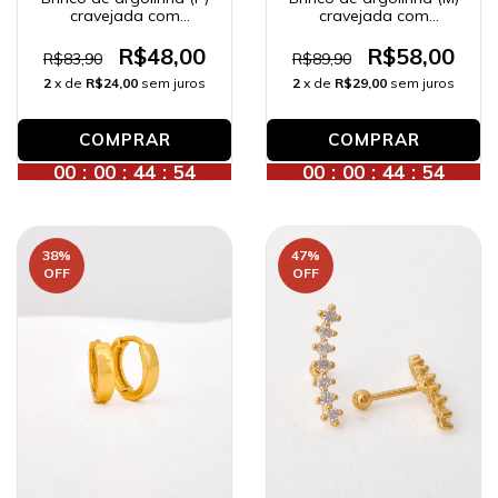
cravejada com
cravejada com
zircônias, banhado a
zircônias, banhado a
ouro 18K.
ouro 18K.
R$48,00
R$58,00
R$83,90
R$89,90
2
x de
R$24,00
sem juros
2
x de
R$29,00
sem juros
00
:
00
:
44
:
52
00
:
00
:
44
:
52
38
%
47
%
OFF
OFF