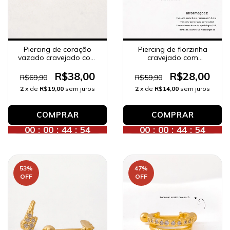
Piercing de coração
Piercing de florzinha
vazado cravejado com
cravejado com
zircônias, banhado a
zircônias, banhado a
ouro 18K.
ouro 18K.
R$38,00
R$28,00
R$69,90
R$59,90
2
x de
R$19,00
sem juros
2
x de
R$14,00
sem juros
00
:
00
:
44
:
52
00
:
00
:
44
:
52
53
%
47
%
OFF
OFF