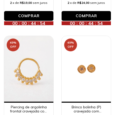
2
x de
R$19,00
sem juros
2
x de
R$24,00
sem juros
00
:
00
:
44
:
52
00
:
00
:
44
:
52
49
%
49
%
OFF
OFF
Piercing de argolinha
Brinco bolinha (P)
frontal cravejada com
cravejada com