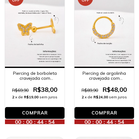
OFF
OFF
Piercing de borboleta
Piercing de argolinha
cravejada com
cravejada com
zircônias, banhado a
zircônias frontal,
ouro 18K.
banhado a ouro 18K.
R$38,00
R$48,00
R$69,90
R$89,90
2
x de
R$19,00
sem juros
2
x de
R$24,00
sem juros
00
:
00
:
44
:
52
00
:
00
:
44
:
52