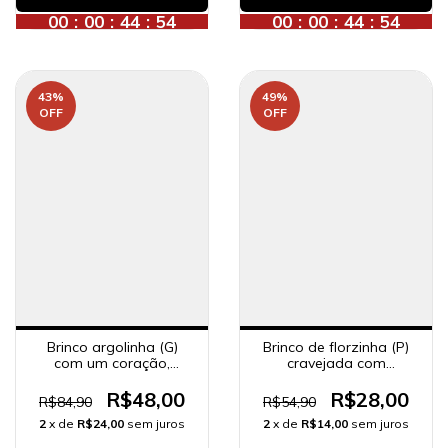
00
:
00
:
44
:
52
00
:
00
:
44
:
52
43
%
49
%
OFF
OFF
Brinco de florzinha (P)
Brinco argolinha (G)
cravejada com
com um coração,
zircônias, banhado a
banhado a ouro 18K.
ouro 18K.
R$28,00
R$48,00
R$54,90
R$84,90
2
x de
R$14,00
sem juros
2
x de
R$24,00
sem juros