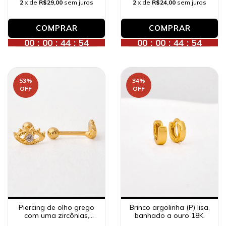
2
x de
R$29,00
sem juros
2
x de
R$24,00
sem juros
00
:
00
:
44
:
52
00
:
00
:
44
:
52
53
%
34
%
OFF
OFF
Brinco argolinha (P) lisa,
Piercing de olho grego
banhado a ouro 18K.
com uma zircônias,
banhado a ouro 18K.