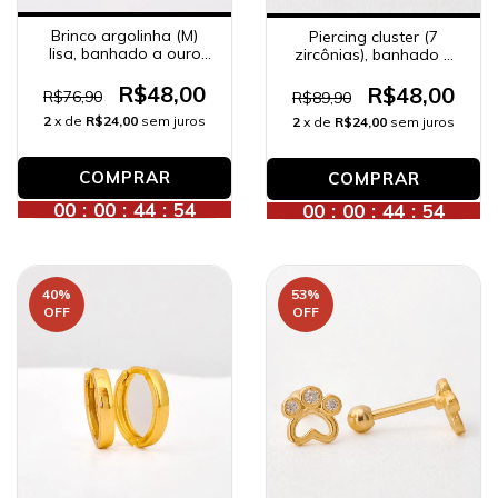
Brinco argolinha (M)
Piercing cluster (7
lisa, banhado a ouro
zircônias), banhado a
18K.
ouro 18K.
R$48,00
R$48,00
R$76,90
R$89,90
2
x de
R$24,00
sem juros
2
x de
R$24,00
sem juros
00
:
00
:
44
:
52
00
:
00
:
44
:
52
40
%
53
%
OFF
OFF