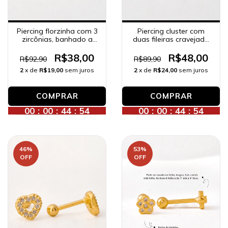
Piercing florzinha com 3
Piercing cluster com
zircônias, banhado a
duas fileiras cravejada
ouro 18K.
com zircônias, banhado
a ouro 18K.
R$38,00
R$48,00
R$92,90
R$89,90
2
x de
R$19,00
sem juros
2
x de
R$24,00
sem juros
00
:
00
:
44
:
52
00
:
00
:
44
:
52
46
%
53
%
OFF
OFF