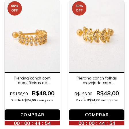
69
%
69
%
OFF
OFF
Piercing conch com
Piercing conch folhas
duas fileiras de
cravejado com
zircônias dentinho,
zircônias, banhado a
banhado a ouro 18K.
ouro 18K.
R$48,00
R$48,00
R$156,90
R$156,90
2
x de
R$24,00
sem juros
2
x de
R$24,00
sem juros
COMPRAR
00
:
00
:
44
:
52
00
:
00
:
44
:
52