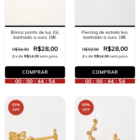
Brinco ponto de luz (G),
Piercing de estrela liso,
banhado a ouro 18K.
banhado a ouro 18K.
R$28,00
R$28,00
R$54,90
R$59,90
2
x de
R$14,00
sem juros
2
x de
R$14,00
sem juros
00
:
00
:
44
:
52
00
:
00
:
44
:
52
53
%
65
%
OFF
OFF