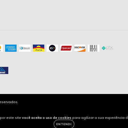
reservados.
por este site
você aceita o uso de cookies
para agilizar a sua experiência 
ENTENDI