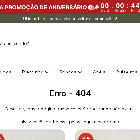
00
:
00
:
44
DA PROMOÇÃO DE ANIVERSÁRIO 🎂🎉
Dia(s)
Hora(s)
Min(s
Últimas horas para você aproveitar as promoções!
didos
Piercings
Brincos
Anéis
Pulseiras
Erro - 404
Desculpe, mas a página que você está procurando não existe.
Talvez você se interesse pelos seguintes produtos.
%
59
%