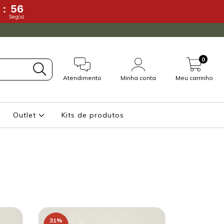
:
56
)
Seg(s)
0
Atendimento
Minha conta
Meu carrinho
Outlet
Kits de produtos
31
%