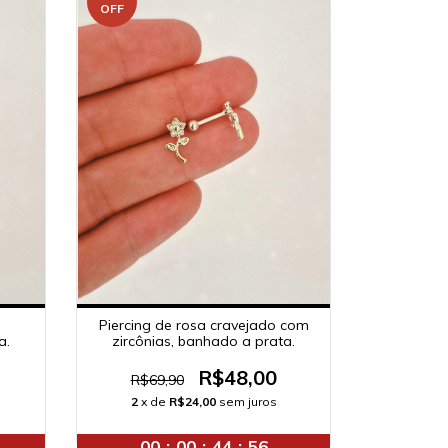
OFF
Piercing de rosa cravejado com
a.
zircônias, banhado a prata.
R$48,00
R$69,90
2
x de
R$24,00
sem juros
00
:
00
:
44
:
56