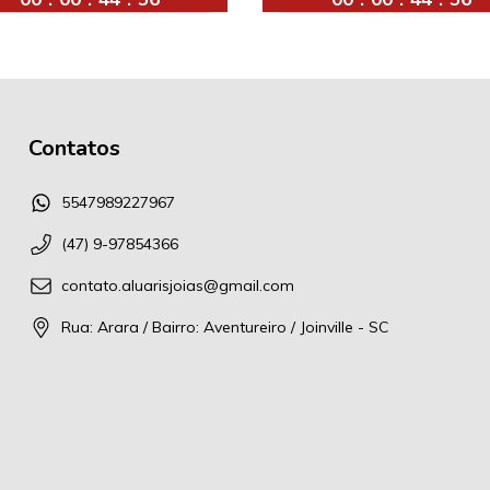
Contatos
5547989227967
(47) 9-97854366
contato.aluarisjoias@gmail.com
Rua: Arara / Bairro: Aventureiro / Joinville - SC