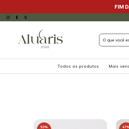
FIM 
Todos os produtos
Mais ven
53
%
47