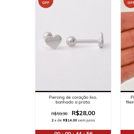
OFF
OF
P
Piercing de coração liso,
file
banhado a prata.
R$28,00
R$59,90
2
x de
R$14,00
sem juros
00
:
00
:
44
:
56