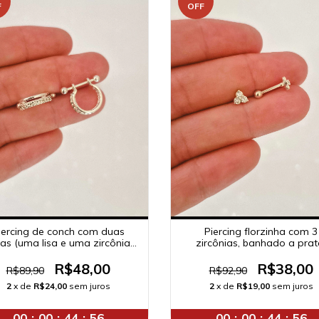
F
OFF
Piercing florzinha com 3
iercing de conch com duas
zircônias, banhado a prat
iras (uma lisa e uma zircônia),
banhado a prata.
R$38,00
R$48,00
R$92,90
R$89,90
2
x de
R$19,00
sem juros
2
x de
R$24,00
sem juros
00
:
00
:
44
:
56
00
:
00
:
44
:
56